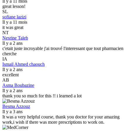
Il y a 11 mois
great lesson!
SL
sofiane lazizi
Il y a 11 mois
it was great
NT
Nesrine Taleb
Il y a 2 ans
c'etait juste incroyable j'ai trouvé l'interessant que tout pharmacien
cherche
IA
Ismail Ahmed chaouch
Il y a 2 ans
excellent
AB
Asma Boubazine
Il y a 2 ans
thank you so much for this !! i learned a lot
Besma Azzouz
Il y a 3 ans
It was a very helpful course, thank you doctor for your amazing
work,i wish if there was more prescriptions to work on.