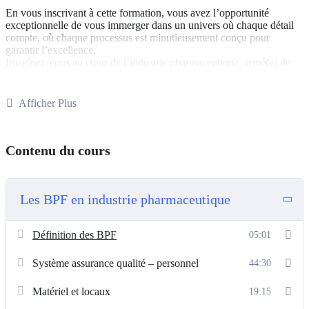
En vous inscrivant à cette formation, vous avez l’opportunité
exceptionnelle de vous immerger dans un univers où chaque détail
compte, où chaque processus est minutieusement conçu pour
garantir l’excellence.
Imaginez-vous au cœur de l’industrie pharmaceutique, armé(e) de
connaissances approfondies et de compétences pointues, prêt(e) à
jouer un rôle crucial dans la chaîne qui relie le laboratoire à la santé
des patients.
Rejoignez-nous dès maintenant et investissez dans
Afficher Plus
votre avenir professionnel
.
Contenu du cours
Les BPF en industrie pharmaceutique
Définition des BPF
05:01
Système assurance qualité – personnel
44:30
Matériel et locaux
19:15