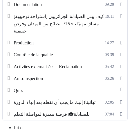
Documentation
09:29
[استراحة توجيهية] كيف يبني الصيادلة الجزائريون
19:11
مسارًا مهنيًا ناجحًا؟ | نصائح من الميدان وفرص
حقيقية
Production
14:27
Contrôle de la qualité
08:39
Activités externalisées – Réclamation
05:42
Auto-inspection
06:26
Quiz
تهانينا! إليك ما يجب أن تفعله بعد إنهاء الدورة
02:05
للصيادلة🎓 فرصة مميزة لمواصلة التعلم
07:04
Prix: