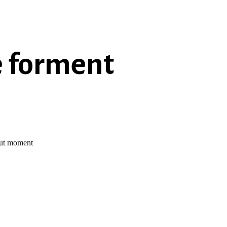
e forment
out moment