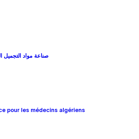
roduits cosmétiques bio – صناعة مواد التجميل الطبيعية
ce pour les médecins algériens