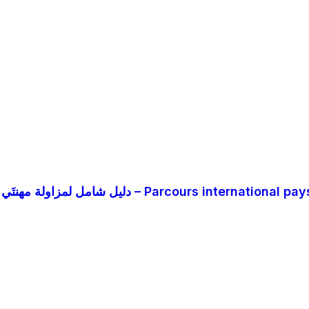
دليل شامل لمزاولة مهنتَي الطب والصيدلة في دول الخليج (قطر، السعودية والامارات ) – Parcours