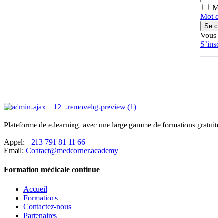
M
Mot d
Se c
Vous 
S’ins
Plateforme de e-learning, avec une large gamme de formations gratuites
Appel:
+213 791 81 11 66
Email:
Contact@medcorner.academy
Formation médicale continue
Accueil
Formations
Contactez-nous
Partenaires