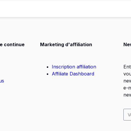
e continue
Marketing d'affiliation
Ne
Inscription affiliation
Ent
Affiliate Dashboard
vou
us
new
e-m
new