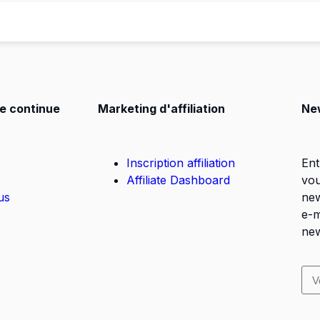
e continue
Marketing d'affiliation
Ne
Inscription affiliation
Ent
Affiliate Dashboard
vou
us
new
e-m
new